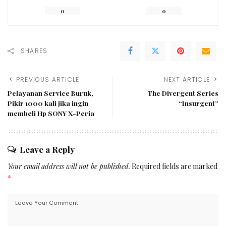
0
0
SHARES
PREVIOUS ARTICLE
NEXT ARTICLE
Pelayanan Service Buruk,
The Divergent Series
Pikir 1000 kali jika ingin
“Insurgent”
membeli Hp SONY X-Peria
Leave a Reply
Your email address will not be published.
Required fields are marked
*