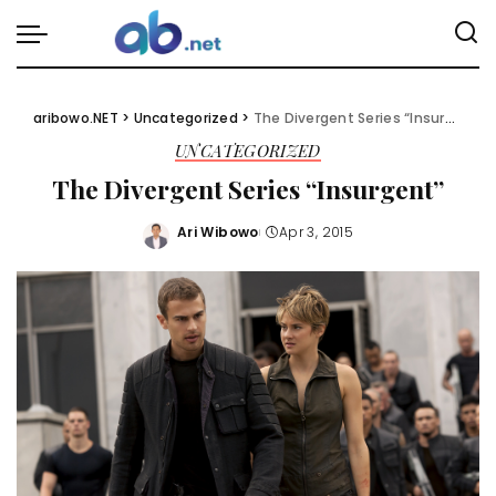
aribowo.NET
>
Uncategorized
>
The Divergent Series “Insurgent”
UNCATEGORIZED
The Divergent Series “Insurgent”
Ari Wibowo
Apr 3, 2015
Posted
by