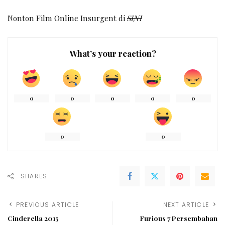
Nonton Film Online Insurgent di
SINI
What’s your reaction?
0
0
0
0
0
0
0
SHARES
PREVIOUS ARTICLE
NEXT ARTICLE
Cinderella 2015
Furious 7 Persembahan