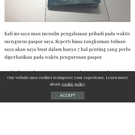
Kali ini saya mau menulis pengalaman pribadi pada waktu
mengurus paspor saya. Seperti biasa rangkuman tulisan
saya akan saya buat dalam hanya 7 hal penting yang perlu
diperhatikan pada waktu pengurusan paspor.
1. Siapkan Dokumen Persyaratan dengan Lengkap
Our website uses cookies to improve your experience. Learn more
about:
cookie policy
Semua dokumen yang Kamu bawa harus menyertakan
ACCEPT
dokumen aslinya dan siapkan dokumen yang sudah di
fotocopy dalam ukuran A4 termasuk KTP jangan sampai
dipotong dan tidak perlu membeli amplop karena nanti
akan diberikan amplop oleh imigrasi (lumayan hemat
5,000). Isi dokumen yang harus dibawah adalah sebagai
berikut :