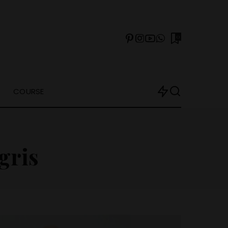
0
COURSE
gris