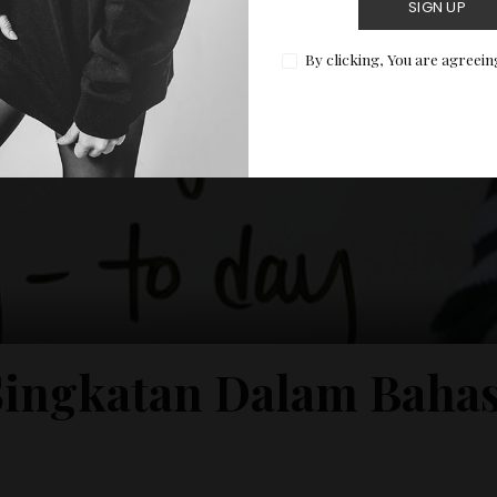
SIGN UP
By clicking, You are agreein
ingkatan Dalam Bahas