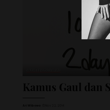
UNCATEGORIZED
Kamus Gaul dan S
Ari Wibowo
Nov 22, 2014
Posted