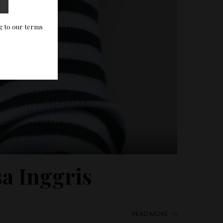
g to our terms
a Inggris
READ MORE