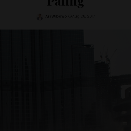
Paling
Ari Wibowo
Aug 28, 2017
Posted
by