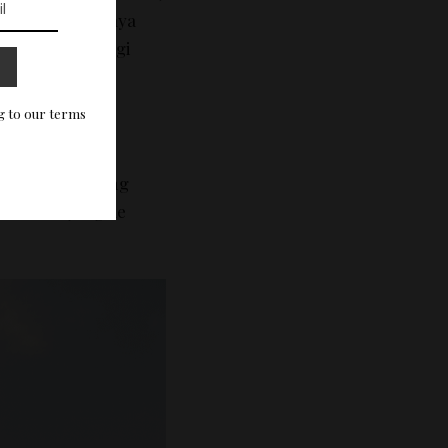
asi tersebut. Saya
n kamu kungjungi
g to our terms
empat ini sekarang
ka berkunjung ke