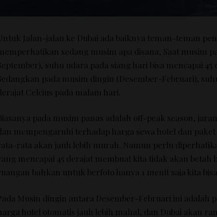
Untuk Jalan-jalan ke Dubai ada baiknya teman-teman pent
memperhatikan sedang musim apa disana, Saat musim pa
September), suhu udara pada siang hari bisa mencapai 45 d
Sedangkan pada musim dingin (Desember-Februari), suhu
derajat Celcius pada malam hari.
Biasanya pada musim panas adalah off-peak season, jaran
dan mempengaruhi terhadap harga sewa hotel dan paket 
rata-rata akan jauh lebih murah. Namun perlu diperhatik
yang mencapai 45 derajat membuat kita tidak akan betah 
ruangan bahkan untuk berfoto hanya 1 menit saja kita bisa
Pada Musin dingin antara Desember-Februari ini adalah 
harga hotel otomatis jauh lebih mahal, dan Dubai akan ram