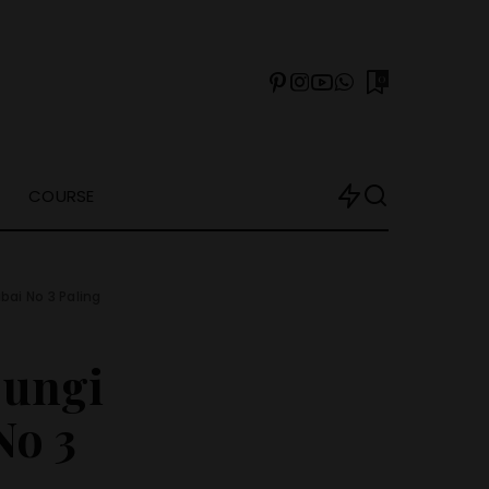
0
COURSE
bai No 3 Paling
jungi
No 3