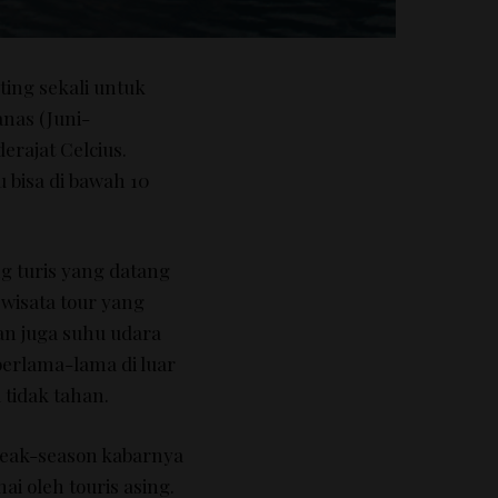
ing sekali untuk
nas (Juni-
erajat Celcius.
 bisa di bawah 10
g turis yang datang
wisata tour yang
an juga suhu udara
berlama-lama di luar
 tidak tahan.
peak-season kabarnya
ai oleh touris asing.