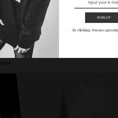
dan berapa kira-kira budget yang dibutuhkan untuk ke lok
hanya akan bahas 7 tempat ya, Jika ada tempat yang ingi
SIGN UP
tidak ada dalam daftar silakan tulis pada komentar.
By clicking, You are agreein
1. Burj Khalifa
Berasa tidak ke Dubai jika tidak berfoto di Burj Khalifa, T
menjadi tempat paling banyak dikunjungi wisatawan keti
Dubai.