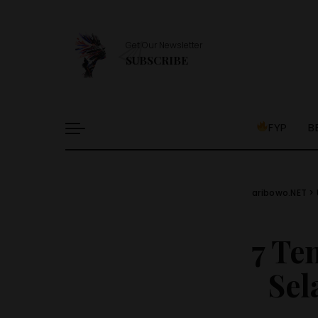
Get Our Newsletter
SUBSCRIBE
FYP
B
aribowo.NET
>
7 Te
Sel