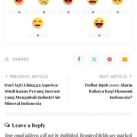
0
0
0
0
0
0
0
SHARES
PREVIOUS ARTICLE
NEXT ARTICLE
Dari AQUA hingga Aquviva:
Dollar Rp18.000: Alarm
Studi Kasus Perang Inovasi
Bahaya bagi Ekonomi
yang Mengubah Industri Air
Indonesia?
Mineral Indonesia
Leave a Reply
Your email address will not be published.
Required fields are marked