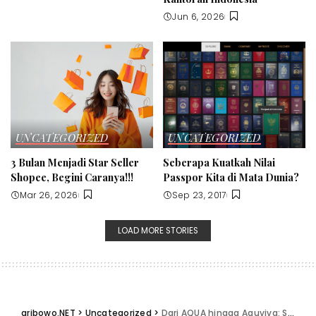
Jun 6, 2026
UNCATEGORIZED
UNCATEGORIZED
3 Bulan Menjadi Star Seller
Seberapa Kuatkah Nilai
Shopee, Begini Caranya!!!
Passpor Kita di Mata Dunia?
Mar 26, 2026
Sep 23, 2017
LOAD MORE STORIES
aribowo.NET
>
Uncategorized
>
Dari AQUA hingga Aquviva: Studi Kasus Perang Inovasi yang Mengubah Industri Air Mineral Indonesia