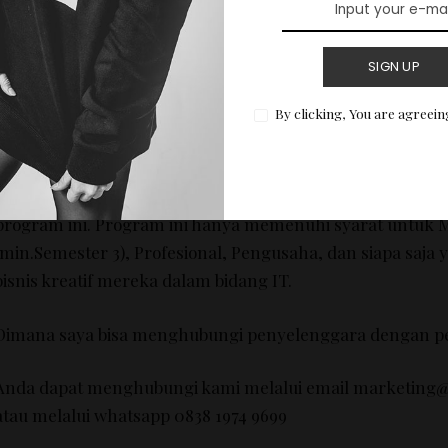
Kunjungi www.purwadhika.com
SIGN UP
FAQs
By clicking, You are agreein
Apakah ada
persyaratan
ID
atau
batasan usia
untuk masu
Kami
memiliki persyaratan
minimum untuk
peserta yang
program
ini
.
Program ini hanya
memenuhi syarat untuk
M
min.Semester
3
),
Profesional
,
Pengusaha
,
dan
siapa saja 
bisnis
kreatif mereka
dalam bidang
IT
.
Dimana saya bisa
menghubungi
penyelenggara
dengan p
Anda dapat
menghubungi kami
melalui
email
marketing
atau melalui
whatsapp
0838 1974 9699