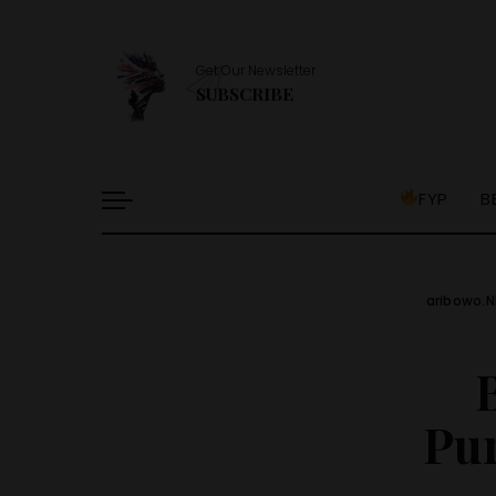
Get Our Newsletter
SUBSCRIBE
FYP
B
aribowo.N
Pu