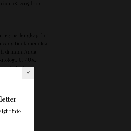
ober 18, 2015 from
integrasi
lengkap dari
a
yang tidak memiliki
sh
di mana Anda
knologi,
UI
/
UX
,
ang terbaik dari
letter
Software
aight into
months)