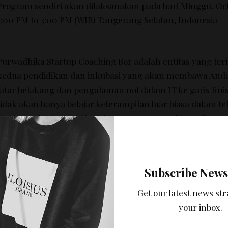
Program sendiri akan dilaksanakan pada hari Minggu, Oct
1:00 PM to 3:00 PM (WIB) Tangerang Selatan, Indonesia
—
Purwadhika
Startup
Coaching
Bor
adalah entitas
yang ter
kedua
pendidikan dan
inkubasi
yang akan membawa
And
latar belakang dan
pengalaman nol
dalam
IT
ke
garis fini
tidak
akan
hanya
belajar
keterampilan
luar biasa dalam
te
Kewirausahaan
tetapi juga
kemampuan untuk membuat
y
aplikasi terbaik
sebagai
produk Anda
.
Program Pathway :
Subscribe News
Startup Training consist of 10 incredible courses from 
Get our latest news str
Development, UI/UX, and Business skill (4 months or 10 
your inbox.
Startup Incubation (6 months)