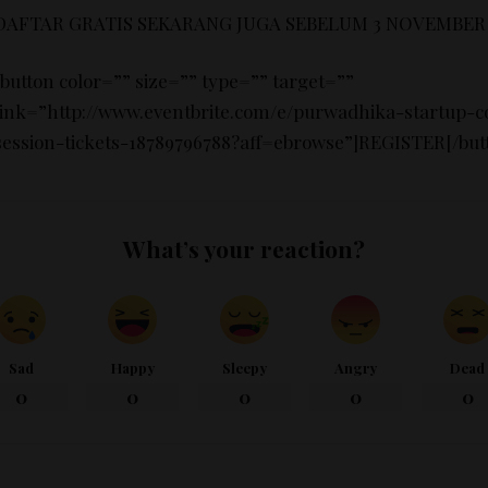
DAFTAR GRATIS SEKARANG JUGA SEBELUM 3 NOVEMBER 
[button color=”” size=”” type=”” target=””
link=”http://www.eventbrite.com/e/purwadhika-startup-co
session-tickets-18789796788?aff=ebrowse”]REGISTER[/but
What’s your reaction?
Sad
Happy
Sleepy
Angry
Dead
0
0
0
0
0