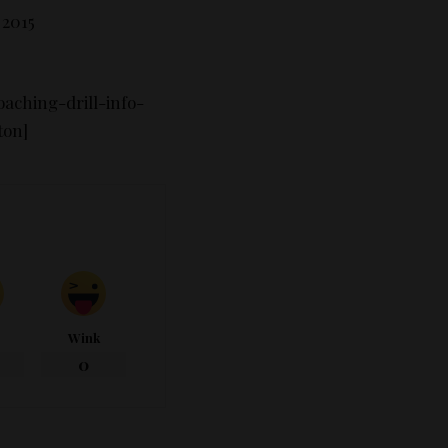
2015
aching-drill-info-
ton]
Wink
0