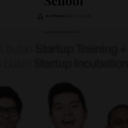
School
Ari Wibowo
Oct 3, 2015
Posted
by