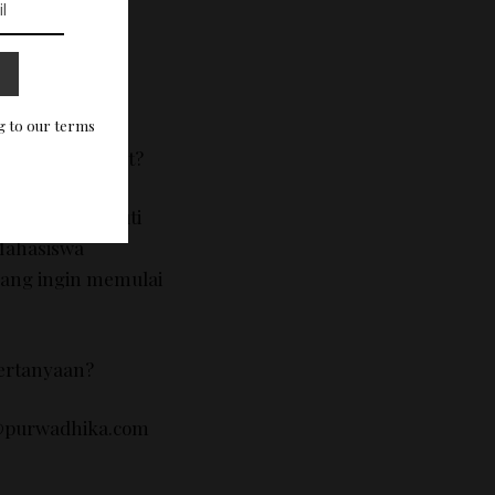
g to our terms
k
acara tersebut
?
dapat
mengikuti
ahasiswa
yang ingin
memulai
ertanyaan
?
@purwadhika.com