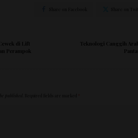
Share on Facebook
Share on Twi
Cewek di Lift
Teknologi Canggih Ara
an Perampok
Panta
be published.
Required fields are marked
*