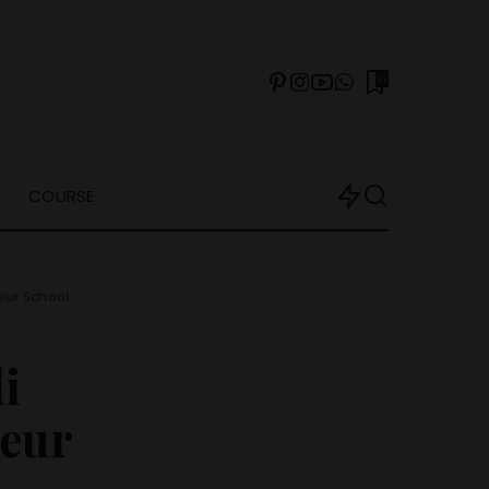
0
COURSE
eur School
i
eur