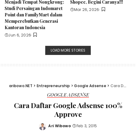
Menjadi Tempat Nongkrong:
Shopee, Begini Caranya!!!
Studi Persaingan Indomaret
Mar 26, 2026
Point dan FamilyMart dalam
Memperebutkan Generasi
Kantoran Indonesia
Jun 6, 2026
LOAD MORE STORIES
aribowo.NET
>
Entrepreneurship
>
Google Adsense
>
Cara Daftar Google Adsense 100% Approve
GOOGLE ADSENSE
Cara Daftar Google Adsense 100%
Approve
Ari Wibowo
Feb 3, 2015
Posted
by