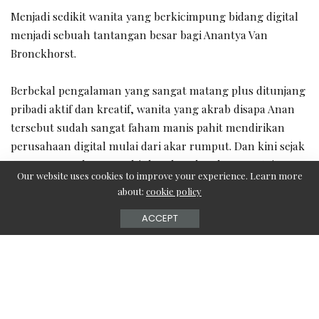
Menjadi sedikit wanita yang berkicimpung bidang digital
menjadi sebuah tantangan besar bagi Anantya Van
Bronckhorst.
Berbekal pengalaman yang sangat matang plus ditunjang
pribadi aktif dan kreatif, wanita yang akrab disapa Anan
tersebut sudah sangat faham manis pahit mendirikan
perusahaan digital mulai dari akar rumput. Dan kini sejak
pertama membangun Think.Web pada tahun 2006, ia
Our website uses cookies to improve your experience. Learn more
sudah dapat memetik hasil manis buah usahanya.
about:
cookie policy
ACCEPT
Saat ini, Think.Web merupakan salah satu agensi digital
cukup ternama di Tanah Air – selain Semut Api Colony
yang tergabung dalam Grup Jarum. Pada 2011, Think.Web
mengklaim mampu membukukan pendapatan lebih dari
US$ 1 juta. “Think.Web bukan sekadar
mengembangkanweb, tapi memberikan solusi komunikasi