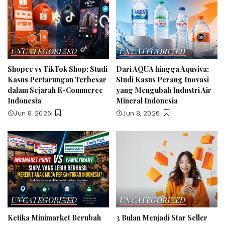
UNCATEGORIZED
UNCATEGORIZED
Shopee vs TikTok Shop: Studi
Dari AQUA hingga Aquviva:
Kasus Pertarungan Terbesar
Studi Kasus Perang Inovasi
dalam Sejarah E-Commerce
yang Mengubah Industri Air
Indonesia
Mineral Indonesia
Jun 8, 2026
Jun 8, 2026
UNCATEGORIZED
UNCATEGORIZED
Ketika Minimarket Berubah
3 Bulan Menjadi Star Seller