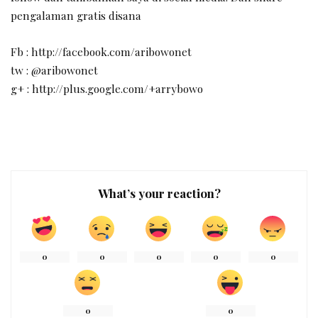
pengalaman gratis disana
Fb : http://facebook.com/aribowonet
tw : @aribowonet
g+ : http://plus.google.com/+arrybowo
What’s your reaction?
0
0
0
0
0
0
0