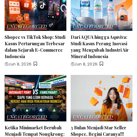
UNCATEGORIZED
UNCATEGORIZED
Shopee vs TikTok Shop: Studi
Dari AQUA hingga Aquviva:
Kasus Pertarungan Terbesar
Studi Kasus Perang Inovasi
dalam Sejarah E-Commerce
yang Mengubah Industri Air
Indonesia
Mineral Indonesia
Jun 8, 2026
Jun 8, 2026
UNCATEGORIZED
UNCATEGORIZED
Ketika Minimarket Berubah
3 Bulan Menjadi Star Seller
Menjadi Tempat Nongkrong:
Shopee, Begini Caranya!!!