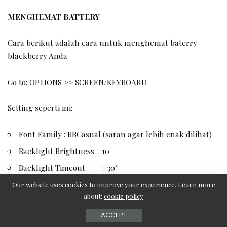
MENGHEMAT BATTERY
Cara berikut adalah cara untuk menghemat baterry
blackberry Anda
Go to: OPTIONS >> SCREEN/KEYBOARD
Setting seperti ini:
Font Family : BBCasual (saran agar lebih enak dilihat)
Backlight Brightness : 10
Backlight Timeout : 30′
Automatic Dim Backlight : ON
Our website uses cookies to improve your experience. Learn more
about:
cookie policy
LED Coverage indicator : OFF
ACCEPT
Keytone : OFF Key rate : FAST