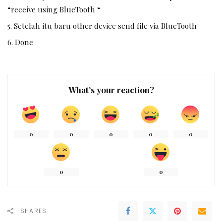
“receive using BlueTooth “
Setelah itu baru other device send file via BlueTooth
Done
What’s your reaction?
0
0
0
0
0
0
0
SHARES