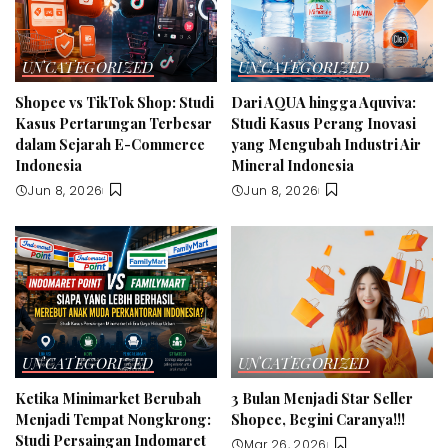
UNCATEGORIZED
UNCATEGORIZED
Shopee vs TikTok Shop: Studi
Dari AQUA hingga Aquviva:
Kasus Pertarungan Terbesar
Studi Kasus Perang Inovasi
dalam Sejarah E-Commerce
yang Mengubah Industri Air
Indonesia
Mineral Indonesia
Jun 8, 2026
Jun 8, 2026
UNCATEGORIZED
UNCATEGORIZED
Ketika Minimarket Berubah
3 Bulan Menjadi Star Seller
Menjadi Tempat Nongkrong:
Shopee, Begini Caranya!!!
Studi Persaingan Indomaret
Mar 26, 2026