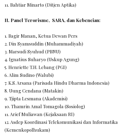
11. Bahtiar Minarto (Ditjen Aptika)
II. Panel Terorisme, SARA, dan Kebencian:
1. Bagir Manan, Ketua Dewan Pers
2. Din Syamsuddin (Muhammadiyah)
3. Marsudi Syuhud (PBNU)
4. Ignatius Suharyo (Uskup Agung)
5. Henriette T.H. Lebang (PGI)
6. Alim Sudino (Walubi)
7. K.S. Arsana (Parisada Hindu Dharma Indonesia)
8. Uung Cendana (Matakin)
9. Tjipta Lesmana (Akademisi)
10. Thamrin Amal Tomagola (Sosiolog)
11. Arief Muliawan (Kejaksaan RI)
12. Asdep Koordinasi Telekomunikasi dan Informatika
(Kemenkopolhukam)