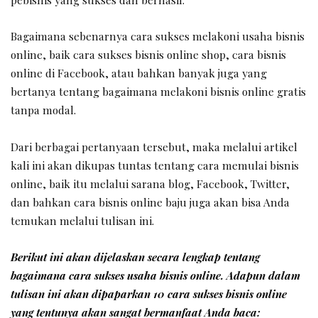
Bagaimana sebenarnya cara sukses melakoni usaha bisnis
online, baik cara sukses bisnis online shop, cara bisnis
online di Facebook, atau bahkan banyak juga yang
bertanya tentang bagaimana melakoni bisnis online gratis
tanpa modal.
Dari berbagai pertanyaan tersebut, maka melalui artikel
kali ini akan dikupas tuntas tentang cara memulai bisnis
online, baik itu melalui sarana blog, Facebook, Twitter,
dan bahkan cara bisnis online baju juga akan bisa Anda
temukan melalui tulisan ini.
Berikut ini akan dijelaskan secara lengkap tentang
bagaimana cara sukses usaha bisnis online. Adapun dalam
tulisan ini akan dipaparkan 10 cara sukses bisnis online
yang tentunya akan sangat bermanfaat Anda baca: