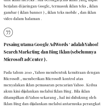
berjalan di jaringan Google, termasuk iklan teks , iklan
gambar ( iklan banner ) , iklan teks mobile , dan iklan
video dalam halaman .
Pesaing utama Google AdWords ‘ adalah Yahoo!
Search Marketing dan Bing Iklan (sebelumnya
Microsoft adCenter ) .
Pada tahun 2010 , Yahoo membentuk kemitraan dengan
Microsoft , memberikan Microsoft kontrol atas
menyalakan iklan pemasaran pencarian Yahoo . Kedua
akun kini dijalankan melalui Iklan Bing . Bila iklan
ditampilkan di Yahoo sekarang , hal ini didukung oleh
Iklan Bing dan dijalankan melalui antarmuka perangkat