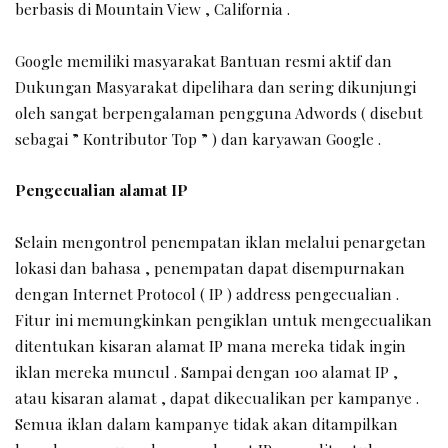
berbasis di Mountain View , California .
Google memiliki masyarakat Bantuan resmi aktif dan
Dukungan Masyarakat dipelihara dan sering dikunjungi
oleh sangat berpengalaman pengguna Adwords ( disebut
sebagai ” Kontributor Top ” ) dan karyawan Google .
Pengecualian alamat IP
Selain mengontrol penempatan iklan melalui penargetan
lokasi dan bahasa , penempatan dapat disempurnakan
dengan Internet Protocol ( IP ) address pengecualian .
Fitur ini memungkinkan pengiklan untuk mengecualikan
ditentukan kisaran alamat IP mana mereka tidak ingin
iklan mereka muncul . Sampai dengan 100 alamat IP ,
atau kisaran alamat , dapat dikecualikan per kampanye .
Semua iklan dalam kampanye tidak akan ditampilkan