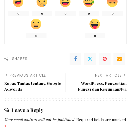
0
0
0
0
0
0
0
SHARES
PREVIOUS ARTICLE
NEXT ARTICLE
Kupas Tuntas tentang Google
WordPress, Pengertian
Adwords
Fungsi dan KegunaanNya
Leave a Reply
Your email address will not be published.
Required fields are marked
*