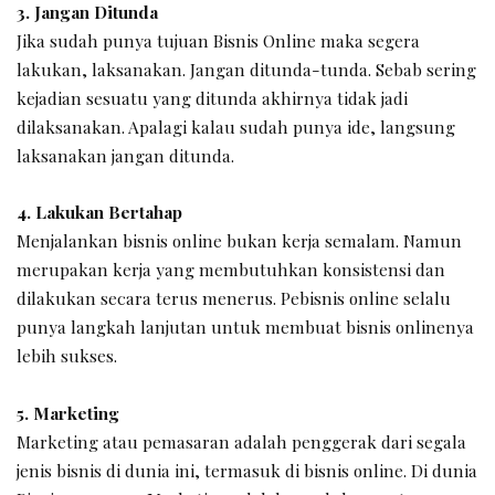
3. Jangan Ditunda
Jika sudah punya tujuan Bisnis Online maka segera
lakukan, laksanakan. Jangan ditunda-tunda. Sebab sering
kejadian sesuatu yang ditunda akhirnya tidak jadi
dilaksanakan. Apalagi kalau sudah punya ide, langsung
laksanakan jangan ditunda.
4. Lakukan Bertahap
Menjalankan bisnis online bukan kerja semalam. Namun
merupakan kerja yang membutuhkan konsistensi dan
dilakukan secara terus menerus. Pebisnis online selalu
punya langkah lanjutan untuk membuat bisnis onlinenya
lebih sukses.
5. Marketing
Marketing atau pemasaran adalah penggerak dari segala
jenis bisnis di dunia ini, termasuk di bisnis online. Di dunia