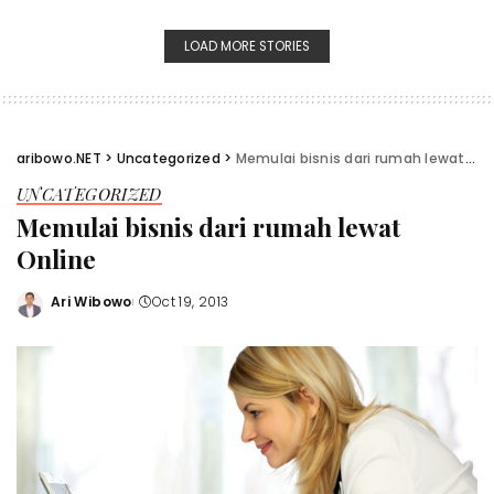
LOAD MORE STORIES
aribowo.NET
>
Uncategorized
>
Memulai bisnis dari rumah lewat Online
UNCATEGORIZED
Memulai bisnis dari rumah lewat
Online
Ari Wibowo
Oct 19, 2013
Posted
by