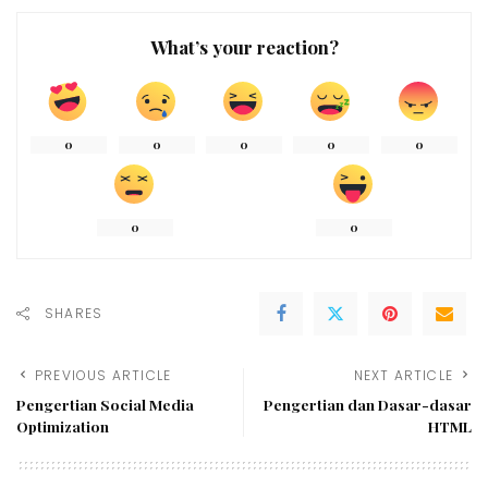
What’s your reaction?
0
0
0
0
0
0
0
SHARES
PREVIOUS ARTICLE
NEXT ARTICLE
Pengertian Social Media
Pengertian dan Dasar-dasar
Optimization
HTML