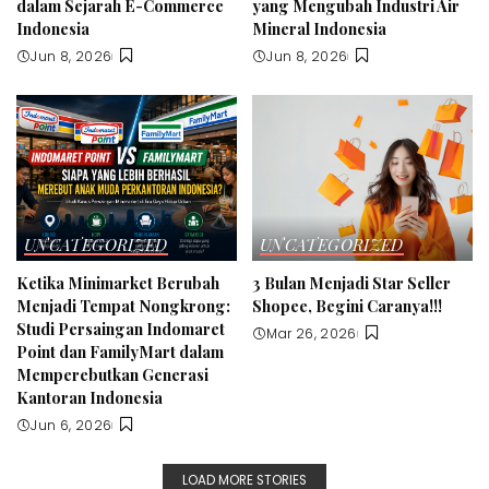
dalam Sejarah E-Commerce
yang Mengubah Industri Air
Indonesia
Mineral Indonesia
Jun 8, 2026
Jun 8, 2026
UNCATEGORIZED
UNCATEGORIZED
Ketika Minimarket Berubah
3 Bulan Menjadi Star Seller
Menjadi Tempat Nongkrong:
Shopee, Begini Caranya!!!
Studi Persaingan Indomaret
Mar 26, 2026
Point dan FamilyMart dalam
Memperebutkan Generasi
Kantoran Indonesia
Jun 6, 2026
LOAD MORE STORIES