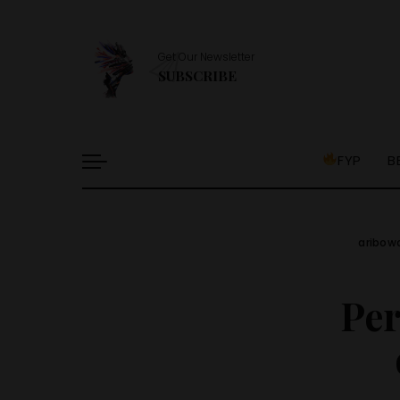
Get Our Newsletter
SUBSCRIBE
FYP
B
aribow
Pe