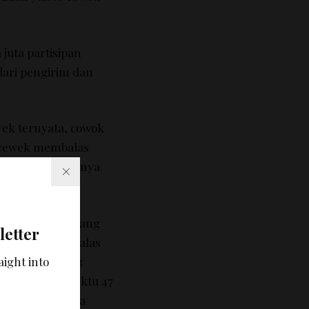
 juta partisipan
dari pengirim dan
wek ternyata, cowok
, cewek membalas
ngkan cowok hanya
ngaruhi seseorang
letter
enderung membalas
 dalam waktu 13
aight into
 memerlukan waktu 47
a berisi 17 kata