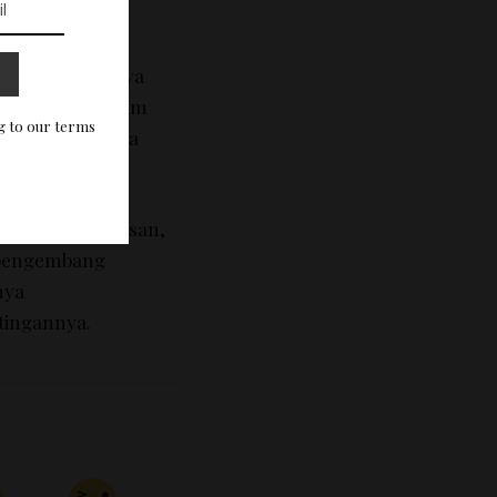
 kata.
epat, selanjutnya
i telepon genggam
g to our terms
i berisi 27 kata
 menunggu balasan,
a pengembang
nya
tingannya.