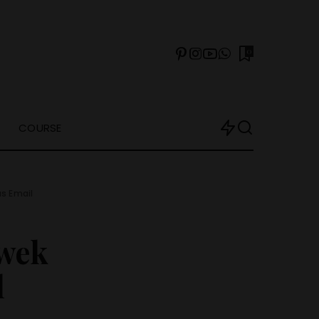
0
COURSE
s Email
wek
l