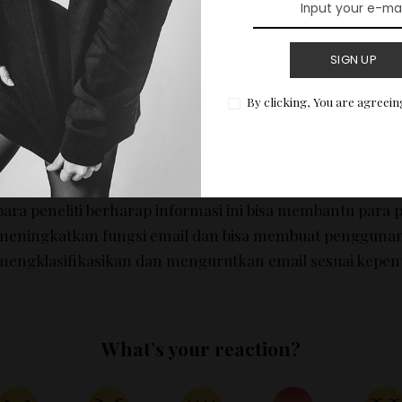
sedangkan pada orang dewasa mereka menulis sampai 40
SIGN UP
Email yang dikirim dari telpon genggam adalah yang terc
email dari tablet lalu komputer. Balasan yang dikirim dar
By clicking, You are agreein
cenderung lebih singkat daripada email dari komputer, yakn
sedangkan komputer bisa sampai 60 kata.
Selain membantu memprediksi seberapa lama kita harus
para peneliti berharap informasi ini bisa membantu par
meningkatkan fungsi email dan bisa membuat pengguna
mengklasifikasikan dan mengurutkan email sesuai kepen
What’s your reaction?