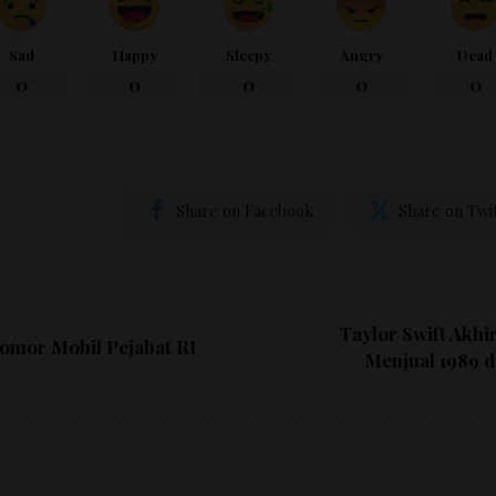
Sad
Happy
Sleepy
Angry
Dead
0
0
0
0
0
Share on Facebook
Share on Twi
Taylor Swift Akhi
Nomor Mobil Pejabat RI
Menjual 1989 d