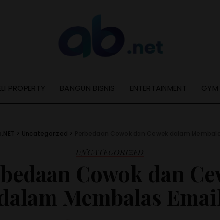
ELI PROPERTY
BANGUN BISNIS
ENTERTAINMENT
GYM
o.NET
>
Uncategorized
>
Perbedaan Cowok dan Cewek dalam Membala
UNCATEGORIZED
rbedaan Cowok dan Ce
dalam Membalas Emai