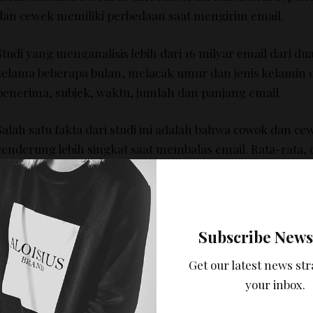
dan cewek memiliki perbedaan saat mengirim email.
Studi yang menganalisis lebih dari 16 milyar email dari dua
selama beberapa bulan, melacak umur dan jenis kelamin 
penerima, subjek, waktu, jumlah dan panjang email.
Salah satu fakta dari studi ini adalah bahwa cowok dan ce
cenderung lebih singkat saat membalas email. Rata-rata
dengan panjang 30 kata dan dalam waktu 24 menit. Seda
membalas dengan 28 kata dan dalam waktu 28 menit!
Para peneliti juga menemukan fakta bahwa umur mempe
Subscribe News
dalam mengirim email. Orang-orang yang lebih muda c
lebih cepat dan singkat. Remaja biasanya membalas email
Get our latest news str
menit sedangkan orang dewasa berusia 51 tahun ke atas
your inbox.
menit untuk membalas email. Balasan email remaja biasany