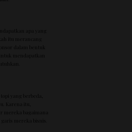
endapatkan apa yang
ah itu merancang
ponsor dalam bentuk
a untuk mendapatkan
butuhkan.
 topi yang berbeda,
ru.
Karena itu,
jar mereka bagaimana
 garis mereka bisnis.