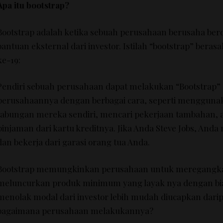
Apa itu bootstrap?
Bootstrap adalah ketika sebuah perusahaan berusaha berdi
bantuan eksternal dari investor.
Istilah “bootstrap” beras
ke-19:
Pendiri sebuah perusahaan dapat melakukan “Bootstrap”
perusahaannya dengan berbagai cara, seperti mengguna
tabungan mereka sendiri, mencari pekerjaan tambahan,
pinjaman dari kartu kreditnya.
Jika Anda Steve Jobs, Anda
dan bekerja dari garasi orang tua Anda.
Bootstrap memungkinkan perusahaan untuk meregangk
meluncurkan produk minimum yang layak nya dengan bi
menolak modal dari investor lebih mudah diucapkan dari
bagaimana perusahaan melakukannya?