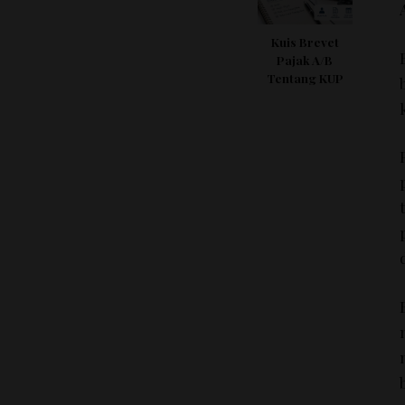
Kuis Brevet
Pajak A/B
Tentang KUP