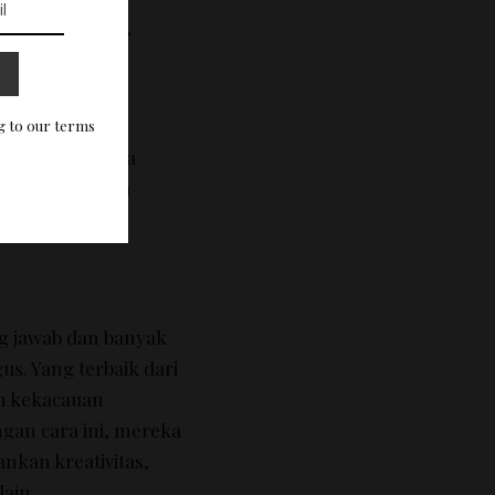
-AnnMJavier
g to our terms
rap, di sini ada
sil menerapkan
ng jawab dan banyak
gus.
Yang terbaik dari
ah kekacauan
gan cara ini, mereka
nkan kreativitas,
ain.