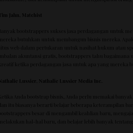
Tim Jahn, Matchist
Banyak bootstrappers sukses jasa perdagangan untuk m
mereka butuhkan untuk membangun bisnis mereka.
Apak
situs web dalam pertukaran untuk nasihat hukum atau s
imbalan akuntansi gratis, bootstrappers tahu bagaiman
kreatif ketika perdagangan jasa untuk apa yang mereka 
Nathalie Lussier, Nathalie Lussier Media Inc.
Ketika Anda bootstrap bisnis, Anda perlu memakai banyak
dan itu biasanya berarti belajar beberapa keterampilan ba
bootstrappers besar di mengambil keahlian baru, menga
melakukan hal-hal baru, dan belajar lebih banyak tentang