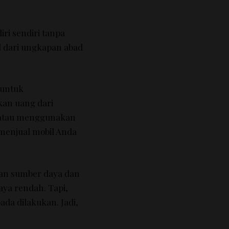
ri sendiri tanpa
al dari ungkapan abad
 untuk
kan uang dari
 atau menggunakan
 menjual mobil Anda
an sumber daya dan
aya rendah.
Tapi,
pada dilakukan.
Jadi,