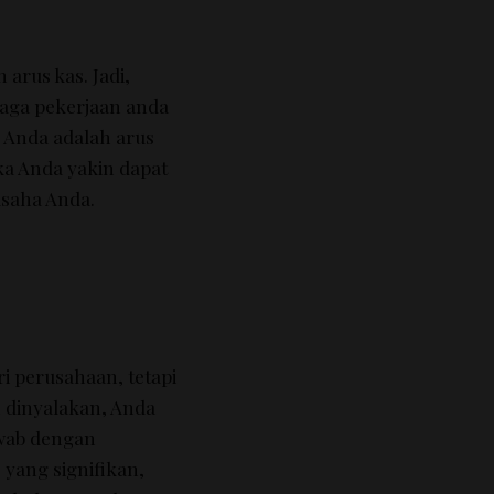
n arus kas.
Jadi,
aga pekerjaan anda
p Anda adalah arus
a Anda yakin dapat
usaha Anda.
i perusahaan, tetapi
 dinyalakan, Anda
awab dengan
 yang signifikan,