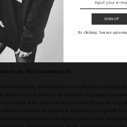
meluncurkan #MVP yang dengan biaya rendah 
SIGN UP
Apa yang dibutuhkan untuk bootstrap?
By clicking, You are agreein
Untuk bisa menerapkan “Bootstrap” dalam pola pikir bootst
beberapa saran dan wawasan dari pengusaha yang berha
bootstap untuk usaha mereka:
Kent Healy,
The Uncommon Life
Menurut definisi, bootstrappers memiliki banyak tanggu
di piring mereka;
ada banyak variabel yang juggled sekali
yang terbaik tetap rasa luar biasa tenang di tengah-teng
sekitarnya dengan menjaga hal-hal dalam perspektif.
Den
dapat menjalankan banyak tugas penting tanpa mengorba
antusiasme, dan kemampuan untuk menginspirasi orang l