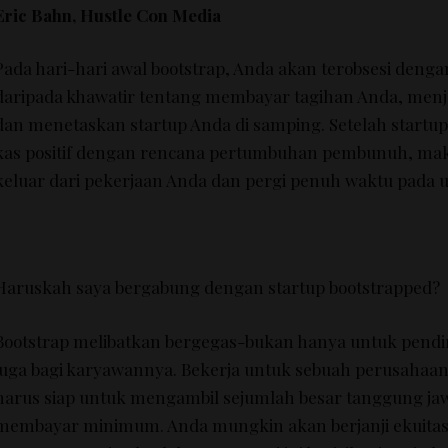
Eric Bahn, Hustle Con Media
Pada hari-hari awal bootstrap, Anda akan terobsesi denga
daripada khawatir tentang membayar tagihan Anda, menj
dan menetaskan startup Anda di samping.
Setelah startu
kas positif dengan rencana pertumbuhan pembunuh, mak
keluar dari pekerjaan Anda dan pergi penuh waktu pada 
Haruskah saya bergabung dengan startup bootstrapped?
Bootstrap melibatkan bergegas-bukan hanya untuk pendir
juga bagi karyawannya.
Bekerja untuk sebuah perusahaan
harus siap untuk mengambil sejumlah besar tanggung j
membayar minimum.
Anda mungkin akan berjanji ekuitas