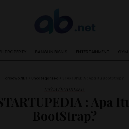
ELI PROPERTY
BANGUN BISNIS
ENTERTAINMENT
GYM
aribowo.NET
>
Uncategorized
>
STARTUPEDIA : Apa Itu BootStrap?
UNCATEGORIZED
STARTUPEDIA : Apa It
BootStrap?